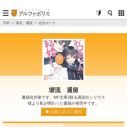
TOP
>
塀流 通留
>
近況ボード
塀流 通留
書籍化作家です。MF文庫J様＆講談社シリウス
様より私が関わった書籍が発売中です。
お気に入りに追加