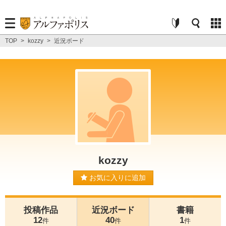
TOP
>
kozzy
>
近況ボード
kozzy
お気に入りに追加
投稿作品
近況ボード
書籍
12
40
1
件
件
件