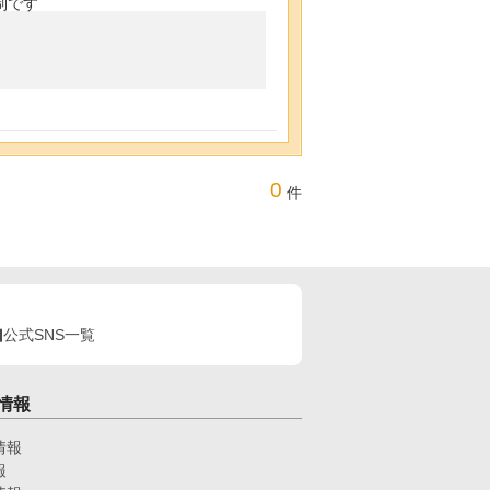
制です
0
件
公式SNS一覧
情報
情報
報