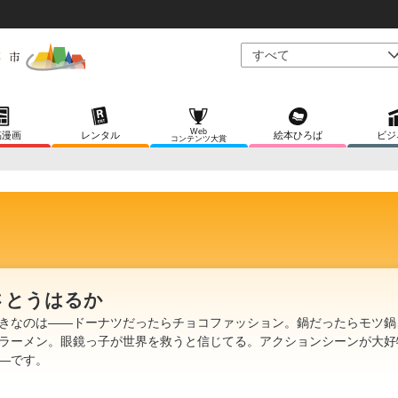
Web
稿漫画
レンタル
絵本ひろば
ビジ
コンテンツ大賞
さとうはるか
きなのは――ドーナツだったらチョコファッション。鍋だったらモツ鍋
ラーメン。眼鏡っ子が世界を救うと信じてる。アクションシーンが大好
―です。