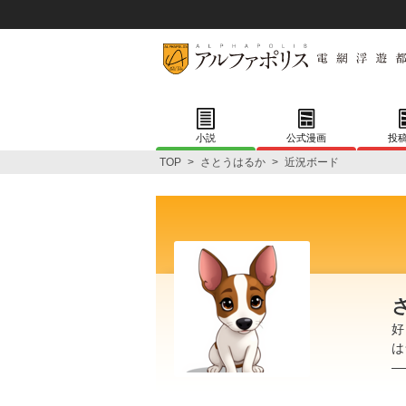
小説
公式漫画
投
TOP
>
さとうはるか
>
近況ボード
好
は
―