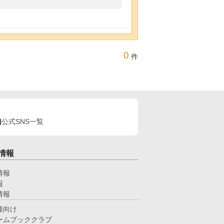
0
件
公式SNS一覧
情報
情報
報
情報
様向け
ームブッククラブ