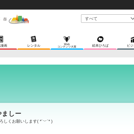
Web
稿漫画
レンタル
絵本ひろば
ビジ
コンテンツ大賞
やましー
ろしくお願いします( *´﹀`* )