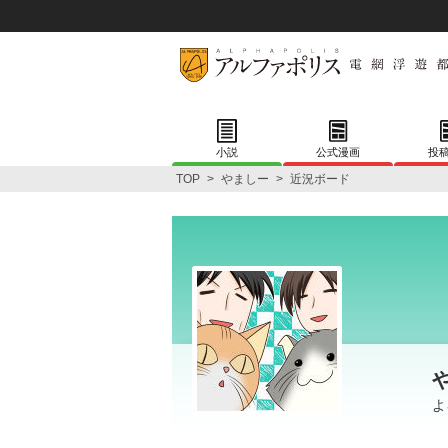
小説
公式漫画
投
TOP
>
やましー
>
近況ボード
よ