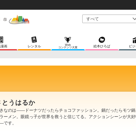
Web
稿漫画
レンタル
絵本ひろば
ビジ
コンテンツ大賞
さとうはるか
きなのは――ドーナツだったらチョコファッション。鍋だったらモツ鍋
ラーメン。眼鏡っ子が世界を救うと信じてる。アクションシーンが大好
―です。