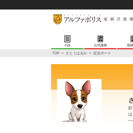
小説
公式漫画
投
TOP
>
さとうはるか
>
近況ボード
好
は
―