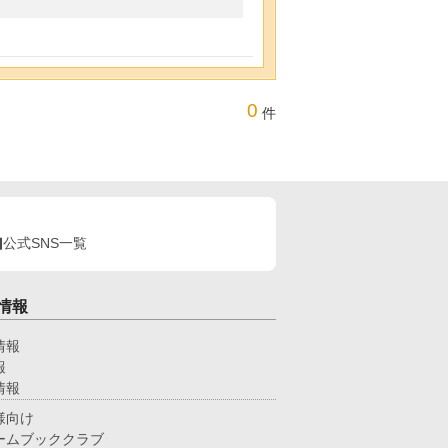
0
件
公式SNS一覧
情報
情報
報
情報
様向け
ームブッククラブ