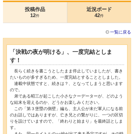
投稿作品
近況ボード
12
42
件
件
一覧に戻る
「決戦の夜が明ける」、一度完結としま
す！
長らく続きを書こうとしたまま停止していましたが、書き
たいものが多すぎるため、一度完結とすることとしました。
連載中状態ですと、続きは？、となってしまうと思います
ので。
弟である昭三が起こした小さなクーデーターが、どのよう
な結末を迎えるのか、どうかお楽しみください。
この「第３堡塁の側壁」編も、主人公が未だ軍人になる前
のお話しではありますが、亡き兄との繋がりに、一つの区切
りを設けていますので、「終わりと始まり」を最終話としま
す。
また、同一タイトルの○○編が出て来る予定ですが、その時