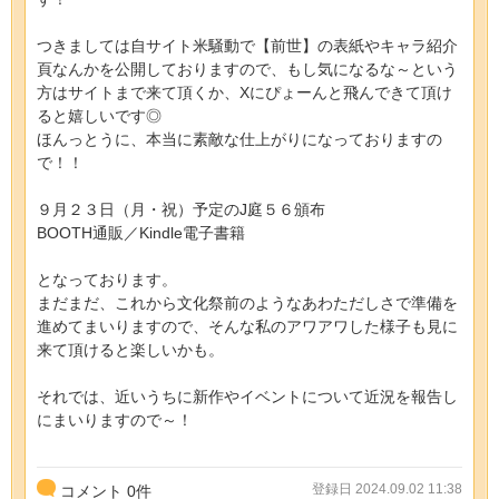
つきましては自サイト米騒動で【前世】の表紙やキャラ紹介
頁なんかを公開しておりますので、もし気になるな～という
方はサイトまで来て頂くか、Xにぴょーんと飛んできて頂け
ると嬉しいです◎
ほんっとうに、本当に素敵な仕上がりになっておりますの
で！！
９月２３日（月・祝）予定のJ庭５６頒布
BOOTH通販／Kindle電子書籍
となっております。
まだまだ、これから文化祭前のようなあわただしさで準備を
進めてまいりますので、そんな私のアワアワした様子も見に
来て頂けると楽しいかも。
それでは、近いうちに新作やイベントについて近況を報告し
にまいりますので～！
登録日 2024.09.02 11:38
コメント
0
件