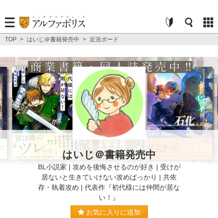
TOP
>
はいじ＠書籍発売中
>
近況ボード
はいじ＠書籍発売中
BL小説家 | 攻めを後悔させるのが好き | 受けが
居ないと生きていけない攻めばっかり | 共依
存・執着攻め | 代表作『初代様には仲間が居な
い！』
お気に入りに追加