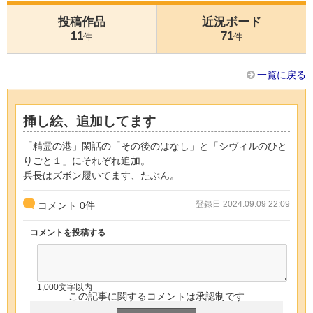
投稿作品
近況ボード
11
71
件
件
一覧に戻る
挿し絵、追加してます
「精霊の港」閑話の「その後のはなし」と「シヴィルのひと
りごと１」にそれぞれ追加。
兵長はズボン履いてます、たぶん。
登録日 2024.09.09 22:09
コメント
0
件
コメントを投稿する
1,000文字以内
この記事に関するコメントは承認制です