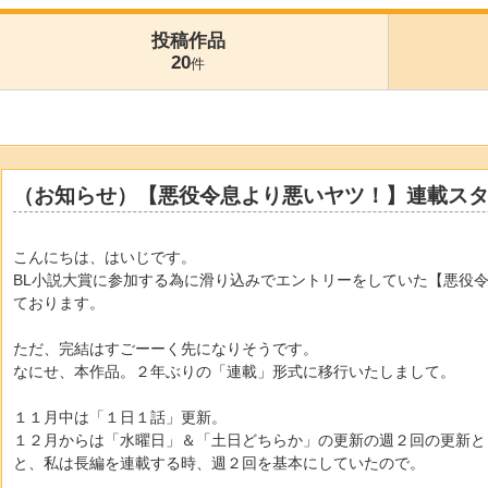
投稿作品
20
件
（お知らせ）【悪役令息より悪いヤツ！】連載ス
こんにちは、はいじです。
BL小説大賞に参加する為に滑り込みでエントリーをしていた【悪役
ております。
ただ、完結はすごーーく先になりそうです。
なにせ、本作品。２年ぶりの「連載」形式に移行いたしまして。
１１月中は「１日１話」更新。
１２月からは「水曜日」＆「土日どちらか」の更新の週２回の更新と
と、私は長編を連載する時、週２回を基本にしていたので。