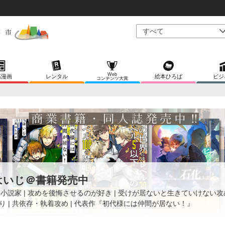
Web
稿漫画
レンタル
絵本ひろば
ビジ
コンテンツ大賞
はいじ＠書籍発売中
L小説家 | 攻めを後悔させるのが好き | 受けが居ないと生きていけない
り | 共依存・執着攻め | 代表作『初代様には仲間が居ない！』