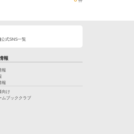
件
公式SNS一覧
情報
情報
報
情報
様向け
ームブッククラブ