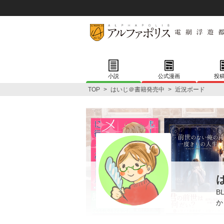
小説
公式漫画
投
TOP
>
はいじ＠書籍発売中
>
近況ボード
B
か