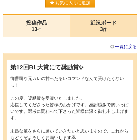
お気に入りに追加
投稿作品
近況ボード
13
3
件
件
一覧に戻る
第12回BL大賞にて奨励賞✨
御曹司な元カレの甘ったるいコマンドなんて受けたくない
っ！
この度、奨励賞を受賞いたしました。
応援してくださった皆様のおかげです。感謝感激で胸いっぱ
いです。選考に関わって下さった皆様に深く御礼申し上げま
す。
未熟な筆をさらに磨いていきたいと思いますので、これから
もどうぞよろしくお願いします🙇