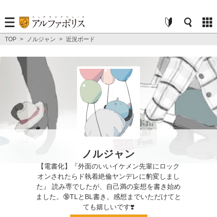
TOP
>
ノルジャン
>
近況ボード
ノルジャン
【電書化】『外面のいいイケメン先輩にロック
オンされたらド執着絶倫ヤンデレに豹変しまし
た』 読み専でしたが、自己満の妄想を書き始め
ました。🔞TLとBL書き。感想までいただけてと
ても嬉しいです❣️