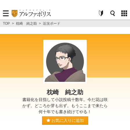
TOP
>
枕崎 純之助
>
近況ボード
枕崎 純之助
書籍化を目指して小説投稿十数年。今だ花は咲
かず。どころか芽も出ず。もうここまで来たら
何十年でも書き続けてやる！
お気に入りに追加