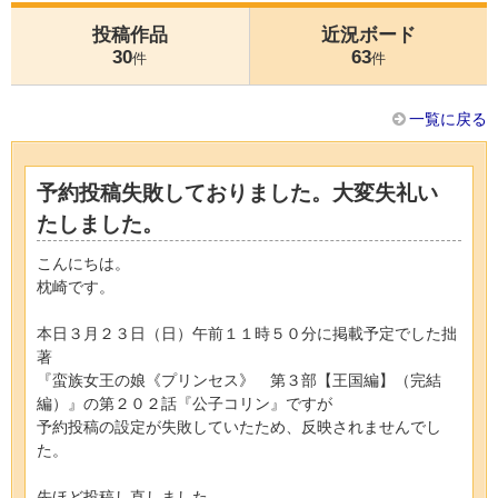
投稿作品
近況ボード
30
63
件
件
一覧に戻る
予約投稿失敗しておりました。大変失礼い
たしました。
こんにちは。
枕崎です。
本日３月２３日（日）午前１１時５０分に掲載予定でした拙
著
『蛮族女王の娘《プリンセス》 第３部【王国編】（完結
編）』の第２０２話『公子コリン』ですが
予約投稿の設定が失敗していたため、反映されませんでし
た。
先ほど投稿し直しました。