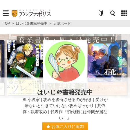
TOP
>
はいじ＠書籍発売中
>
近況ボード
はいじ＠書籍発売中
BL小説家 | 攻めを後悔させるのが好き | 受けが
居ないと生きていけない攻めばっかり | 共依
存・執着攻め | 代表作『初代様には仲間が居な
い！』
お気に入りに追加