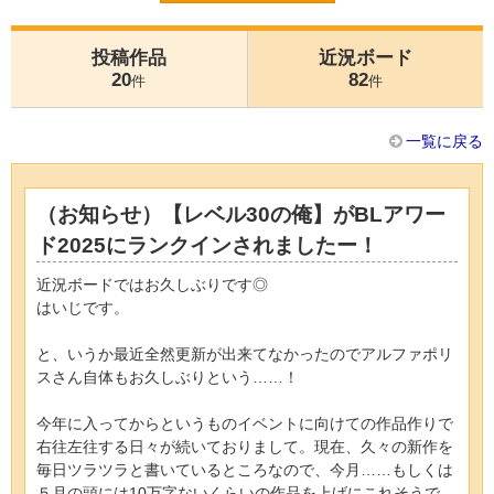
投稿作品
近況ボード
20
82
件
件
一覧に戻る
（お知らせ）【レベル30の俺】がBLアワー
ド2025にランクインされましたー！
近況ボードではお久しぶりです◎
はいじです。
と、いうか最近全然更新が出来てなかったのでアルファポリ
スさん自体もお久しぶりという……！
今年に入ってからというものイベントに向けての作品作りで
右往左往する日々が続いておりまして。現在、久々の新作を
毎日ツラツラと書いているところなので、今月……もしくは
５月の頭には10万字ないくらいの作品を上げにこれそうで