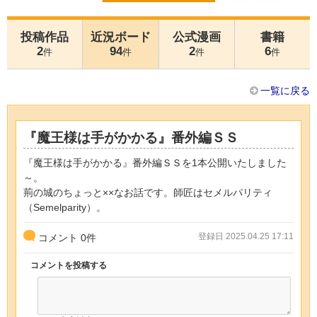
投稿作品
近況ボード
公式漫画
書籍
2
94
2
6
件
件
件
件
一覧に戻る
『魔王様は手がかかる』番外編ＳＳ
『魔王様は手がかかる』番外編ＳＳを1本公開いたしました
～。
荊の城のちょっと××なお話です。師匠はセメルパリティ
（Semelparity）。
登録日 2025.04.25 17:11
コメント
0
件
コメントを投稿する