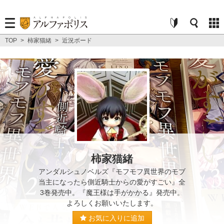
TOP
>
柿家猫緒
>
近況ボード
柿家猫緒
アンダルシュノベルズ『モフモフ異世界のモブ
当主になったら側近騎士からの愛がすごい』全
3巻発売中。『魔王様は手がかかる』発売中。
よろしくお願いいたします。
お気に入りに追加