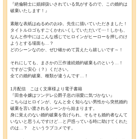
『絶倫騎士に娼婦扱いされている気がするので、この婚約は
破棄いたします！』
素敵な表紙はぬるめのおゆ。先生に描いていただきました！
タイトルロゴもすごくかわいくしていただいて⋯！しかも、
なんと作中にはこんな感じでヒロインがヒーローを押しのけ
ようとする場面も…？
どのシーンなのか、ぜひ確かめて貰えたら嬉しいです～！
それにしても、まさかの三作連続婚約破棄ものという…！
ですがご安心（？）ください。
全ての婚約破棄、種類が違うんです…！
1月配信 こはく文庫様より電子書籍
『田舎令嬢はツンデレ公爵子息の溺愛に気づかない』
こちらはヒロインが、なんと全く知らない男性から突然婚約
破棄を言い渡されるシーンから始まります。
身に覚えのない婚約破棄を告げられ、そもそも婚約者なんて
いないと思うんですけど…と戸惑っている時に助けてくれた
のは…？ というラブコメです。