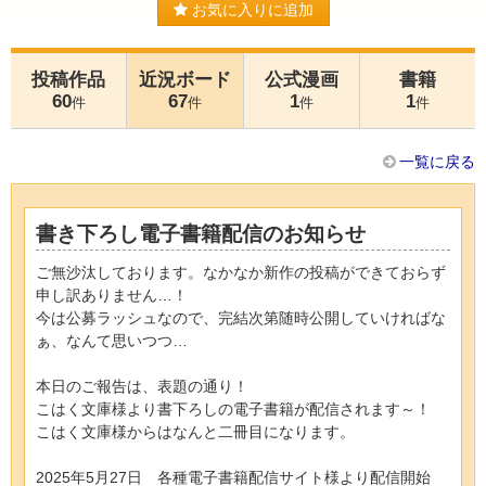
お気に入りに追加
投稿作品
近況ボード
公式漫画
書籍
60
67
1
1
件
件
件
件
一覧に戻る
書き下ろし電子書籍配信のお知らせ
ご無沙汰しております。なかなか新作の投稿ができておらず
申し訳ありません…！
今は公募ラッシュなので、完結次第随時公開していければな
ぁ、なんて思いつつ…
本日のご報告は、表題の通り！
こはく文庫様より書下ろしの電子書籍が配信されます～！
こはく文庫様からはなんと二冊目になります。
2025年5月27日 各種電子書籍配信サイト様より配信開始