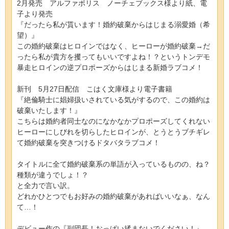
2月発売 アルファポリス ノーチェブックス様より紙、電
子より発売
『だったら私が貰います！婚約破棄からはじまる溺愛婚（希
望）』
この婚約破棄はヒロインではなく、ヒーローが婚約破棄→だ
ったら私が貴方を攫ってもいいですよね！？というトンデモ
暴走ヒロインの逆プロポーズからはじまる新婚ラブコメ！
新刊 5月27日配信 こはく文庫様より電子書籍
『絶倫騎士に娼婦扱いされている気がするので、この婚約は
破棄いたします！』
こちらは婚約者同士なのになかなかプロポーズしてくれない
ヒーローにしびれを切らしたヒロインが、とうとうブチギレ
て婚約破棄を突きつけるドタバタラブコメ！
タイトルに全て婚約破棄系の単語が入っているものの、ね？
種類が違うでしょ！？
と全力で言い訳。
どれかひとつでもお好みの婚約破棄があればいいなぁ、なん
て…！
デビュー作の『副団長！おっぱい揉まないでください！』