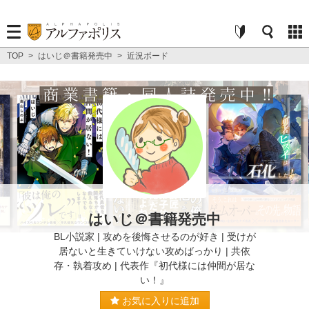
TOP
>
はいじ＠書籍発売中
>
近況ボード
はいじ＠書籍発売中
BL小説家 | 攻めを後悔させるのが好き | 受けが
居ないと生きていけない攻めばっかり | 共依
存・執着攻め | 代表作『初代様には仲間が居な
い！』
お気に入りに追加