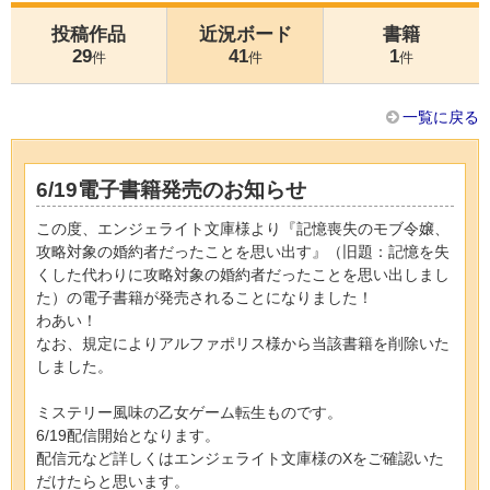
投稿作品
近況ボード
書籍
29
41
1
件
件
件
一覧に戻る
6/19電子書籍発売のお知らせ
この度、エンジェライト文庫様より『記憶喪失のモブ令嬢、
攻略対象の婚約者だったことを思い出す』（旧題：記憶を失
くした代わりに攻略対象の婚約者だったことを思い出しまし
た）の電子書籍が発売されることになりました！
わあい！
なお、規定によりアルファポリス様から当該書籍を削除いた
しました。
ミステリー風味の乙女ゲーム転生ものです。
6/19配信開始となります。
配信元など詳しくはエンジェライト文庫様のXをご確認いた
だけたらと思います。