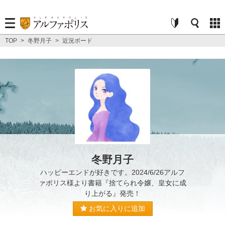
TOP
>
冬野月子
>
近況ボード
冬野月子
ハッピーエンドが好きです。2024/6/26アルフ
ァポリス様より書籍『捨てられ令嬢、皇女に成
り上がる』発売！
お気に入りに追加