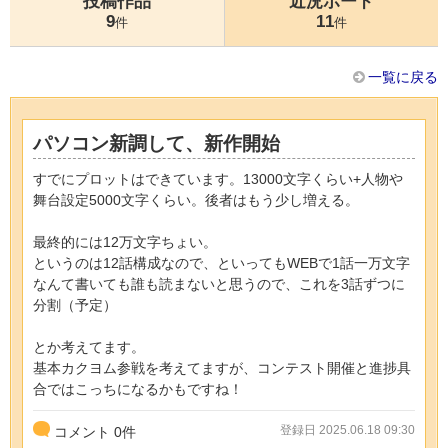
投稿作品
近況ボード
9
11
件
件
一覧に戻る
パソコン新調して、新作開始
すでにプロットはできています。13000文字くらい+人物や
舞台設定5000文字くらい。後者はもう少し増える。
最終的には12万文字ちょい。
というのは12話構成なので、といってもWEBで1話一万文字
なんて書いても誰も読まないと思うので、これを3話ずつに
分割（予定）
とか考えてます。
基本カクヨム参戦を考えてますが、コンテスト開催と進捗具
合ではこっちになるかもですね！
登録日 2025.06.18 09:30
コメント
0
件