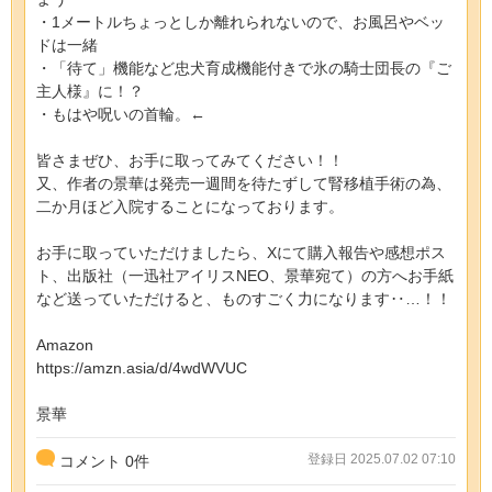
・1メートルちょっとしか離れられないので、お風呂やベッ
ドは一緒
・「待て」機能など忠犬育成機能付きで氷の騎士団長の『ご
主人様』に！？
・もはや呪いの首輪。←
皆さまぜひ、お手に取ってみてください！！
又、作者の景華は発売一週間を待たずして腎移植手術の為、
二か月ほど入院することになっております。
お手に取っていただけましたら、Xにて購入報告や感想ポス
ト、出版社（一迅社アイリスNEO、景華宛て）の方へお手紙
など送っていただけると、ものすごく力になります‥…！！
Amazon
https://amzn.asia/d/4wdWVUC
景華
登録日 2025.07.02 07:10
コメント
0
件