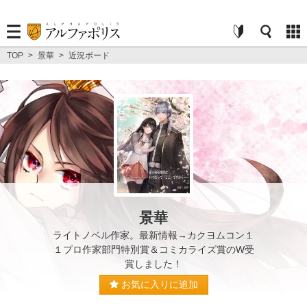
TOP
>
景華
>
近況ボード
景華
ライトノベル作家。最新情報→カクヨムコン１
１プロ作家部門特別賞＆コミカライズ賞のW受
賞しました！
お気に入りに追加