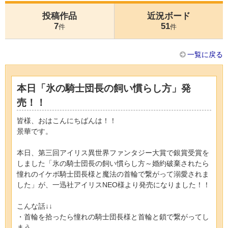
投稿作品
近況ボード
7
51
件
件
一覧に戻る
本日「氷の騎士団長の飼い慣らし方」発
売！！
皆様、おはこんにちばんは！！
景華です。
本日、第三回アイリス異世界ファンタジー大賞で銀賞受賞を
しました「氷の騎士団長の飼い慣らし方～婚約破棄されたら
憧れのイケボ騎士団長様と魔法の首輪で繋がって溺愛されま
した」が、一迅社アイリスNEO様より発売になりました！！
こんな話↓↓
・首輪を拾ったら憧れの騎士団長様と首輪と鎖で繋がってし
まう