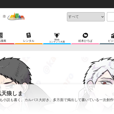
Web
稿漫画
レンタル
絵本ひろば
ビジ
コンテンツ大賞
鳳天狼しま
も小説も書く、カルパス大好き、多方面で掲出して書いている一次創作