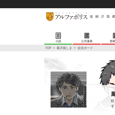
小説
公式漫画
投
TOP
>
鳳天狼しま
>
近況ボード
絵
す