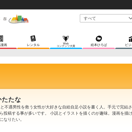
Web
稿漫画
レンタル
絵本ひろば
ビジ
コンテンツ大賞
かたたな
Lと不遇男性を救う女性が大好きな自給自足小説を書く人。手元で完結
ら投稿する事が多いです。 小説とイラストを描くのが趣味。漫画を描
になりたい。