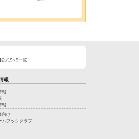
公式SNS一覧
情報
情報
報
情報
様向け
ームブッククラブ