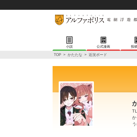
小説
公式漫画
投
TOP
>
かたたな
>
近況ボード
T
か
う