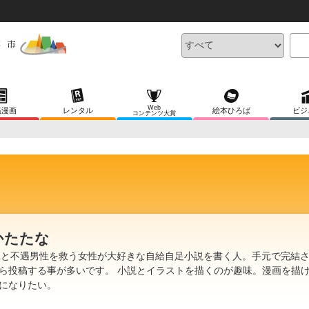
Web
稿漫画
レンタル
絵本ひろば
ビジ
コンテンツ大賞
かたたな
Lと不遇男性を救う女性が大好きな自給自足小説を書く人。手元で完結
ら投稿する事が多いです。 小説とイラストを描くのが趣味。漫画を描
になりたい。