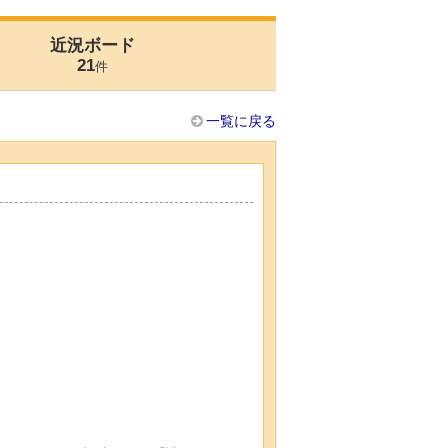
近況ボード
21
件
一覧に戻る