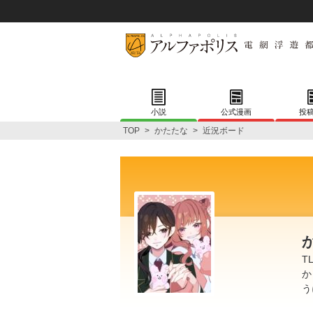
小説
公式漫画
投
TOP
>
かたたな
>
近況ボード
T
か
う