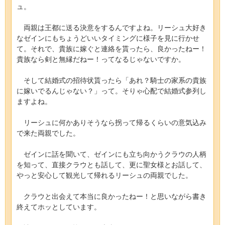
ュ。
両親は王都に送る決意をするんですよね。リーシュ大好き
なゼインにもちょうどいいタイミングに様子を見に行かせ
て。それで、貴族に嫁ぐと連絡を貰ったら、良かったねー！
貴族なら剣と無縁だねー！ってなるじゃないですか。
そして結婚式の招待状貰ったら「あれ？騎士の家系の貴族
に嫁いでるんじゃない？」って。そりゃ心配で結婚式参列し
ますよね。
リーシュに何かありそうなら拐って帰るくらいの意気込み
で来た両親でした。
ゼインに話を聞いて、ゼインにも立ち向かうクラウの人柄
を知って、直接クラウとも話して、更に聖女様とお話して、
やっと安心して観光して帰れるリーシュの両親でした。
クラウと出会えて本当に良かったねー！と思いながら書き
終えてホッとしています。