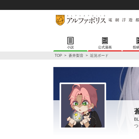
小説
公式漫画
投
TOP
>
蒼井梨音
>
近況ボード
B
つ