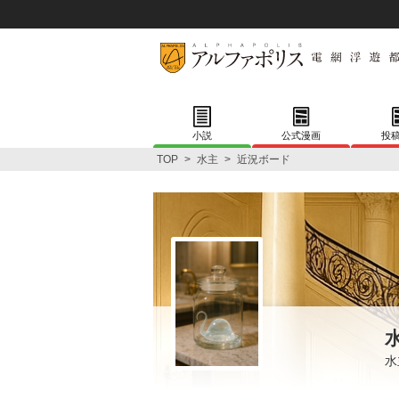
小説
公式漫画
投
TOP
>
水主
>
近況ボード
水