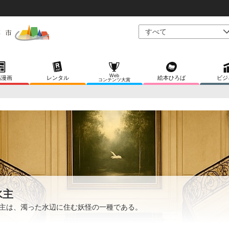
Web
稿漫画
レンタル
絵本ひろば
ビジ
コンテンツ大賞
水主
主は、濁った水辺に住む妖怪の一種である。