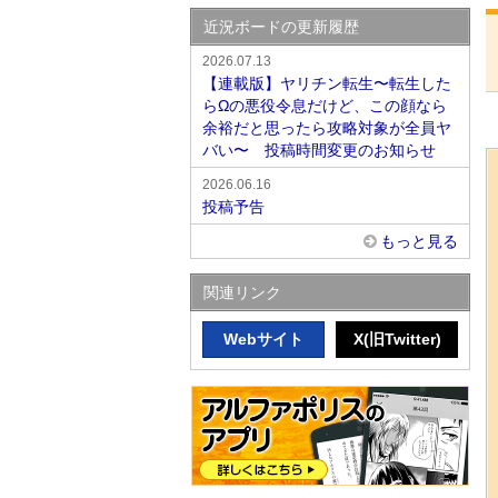
近況ボードの更新履歴
2026.07.13
【連載版】ヤリチン転生〜転生した
らΩの悪役令息だけど、この顔なら
余裕だと思ったら攻略対象が全員ヤ
バい〜 投稿時間変更のお知らせ
2026.06.16
投稿予告
もっと見る
関連リンク
Webサイト
X(旧Twitter)