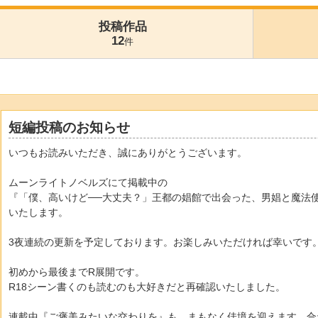
投稿作品
12
件
短編投稿のお知らせ
いつもお読みいただき、誠にありがとうございます。
ムーンライトノベルズにて掲載中の
『「僕、高いけど──大丈夫？」王都の娼館で出会った、男娼と魔法
いたします。
3夜連続の更新を予定しております。お楽しみいただければ幸いです
初めから最後までR展開です。
R18シーン書くのも読むのも大好きだと再確認いたしました。
連載中『ご褒美みたいな交わりを』も、まもなく佳境を迎えます。合