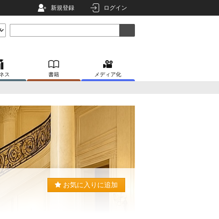
新規登録
ログイン
ネス
書籍
メディア化
お気に入りに追加