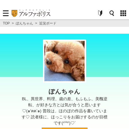
TOP
>
ぽんちゃん
>
近況ボード
ぽんちゃん
BL、異世界、料理、歳の差、もふもふ、美醜逆
転、が好きな方とは気が合うと思います
♡(๑′ฅฅ‵๑) 普段は、ほのぼの作品を書いていま
す♡ 読者様に、ほっこりをお届けするのが目標
です(ᐥᐜᐥ)♡ᐝ