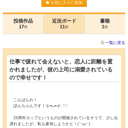
お気に入りに追加
投稿作品
近況ボード
書籍
17
11
1
件
件
件
一覧に戻る
仕事で疲れて会えないと、恋人に距離を置
かれましたが、彼の上司に溺愛されている
ので幸せです！
こんばんわ！
ぽんちゃんです！◝(⑅•ᴗ•⑅)◜..°♡
25周年カップというものが開催されているそうで、少し出
遅れましたが、私も参加しようかと！(`･ω･´)ゞ