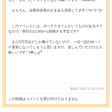
もちろん、自業自得系のざまあも用意してます♡٩(*˙0˙*)۶
このイベントには、ボーナスタイムというものがあるそう
なので、明日の12:00から投稿する予定です‼︎
まだ3万字ほどしか書けていないので、一日一話のゆっく
り更新になってしまうと思いますが、楽しんでいただけたら
嬉しいです♡(❁ᴗ͈ˬᴗ͈)⁾⁾⁾
登録日 2025.10.18 21:44
この投稿はコメントを受け付けておりません