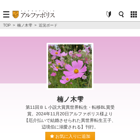
TOP
>
楠ノ木雫
>
近況ボード
楠ノ木雫
第11回ＢＬ小説大賞異世界転生・転移BL賞受
賞。2024年11月20日アルファポリス様より
【厄介払いで結婚させられた異世界転生王子、
辺境伯に溺愛される】刊行。
お気に入りに追加