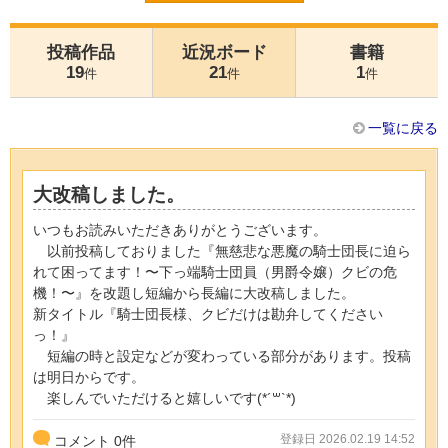
投稿作品
近況ボード
書籍
19
21
1
件
件
件
一覧に戻る
大改稿しました。
いつもお読みいただきありがとうございます。
以前投稿しておりました『無慈悲な悪魔の騎士団長に迫ら
れて困ってます！〜下っ端騎士団員（男爵令嬢）クビの危
機！〜』を改題し短編から長編に大改稿しました。
新タイトル『騎士団長様、クビだけは勘弁してください
っ！』
短編の時と設定などが変わっている部分があります。投稿
は明日からです。
楽しんでいただけると嬉しいです(*´꒳`*)
登録日 2026.02.19 14:52
コメント
0
件