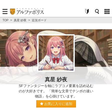
TOP
>
真星 紗夜
>
近況ボード
真星 紗夜
SFファンタジーを軸にラブコメ要素を詰め込む
のが大好きです。 「簡単な文章でテンポの速い
物語」を心掛けています。
お気に入りに追加