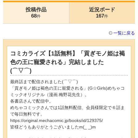
投稿作品
近況ボード
68
167
件
件
一覧に戻る
コミカライズ【1話無料】「貢ぎモノ姫は褐
色の王に寵愛される」完結しました
(⌒▽⌒)
最終話まで配信されました(⌒▽⌒)
「貢ぎモノ姫は褐色の王に寵愛される」(G☆Girls)めちゃコ
ミックオリジナル（漫画:梅野花先生）。
各書店さんで配信中。
めちゃコミックさんでは1話無料配信、会員様限定で６話ま
で毎日無料です。
https://original.mechacomic.jp/books/id/129375/
皆様どうもありがとうございましたm(_ _)m