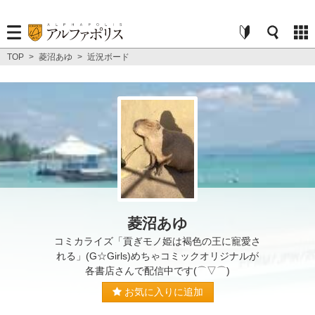
TOP
>
菱沼あゆ
>
近況ボード
菱沼あゆ
コミカライズ「貢ぎモノ姫は褐色の王に寵愛さ
れる」(G☆Girls)めちゃコミックオリジナルが
各書店さんで配信中です(⌒▽⌒)
お気に入りに追加