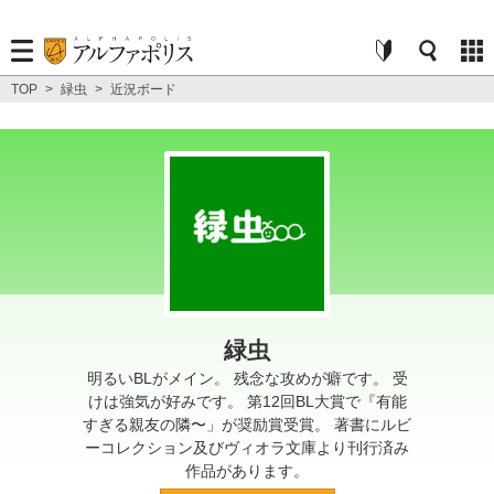
TOP
>
緑虫
>
近況ボード
緑虫
明るいBLがメイン。 残念な攻めが癖です。 受
けは強気が好みです。 第12回BL大賞で『有能
すぎる親友の隣〜」が奨励賞受賞。 著書にルビ
ーコレクション及びヴィオラ文庫より刊行済み
作品があります。