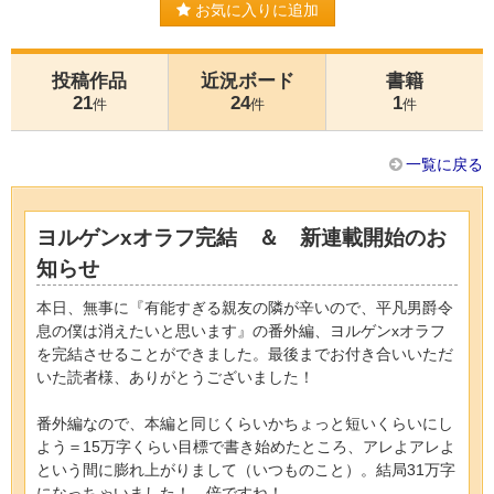
お気に入りに追加
投稿作品
近況ボード
書籍
21
24
1
件
件
件
一覧に戻る
ヨルゲンxオラフ完結 ＆ 新連載開始のお
知らせ
本日、無事に『有能すぎる親友の隣が辛いので、平凡男爵令
息の僕は消えたいと思います』の番外編、ヨルゲンxオラフ
を完結させることができました。最後までお付き合いいただ
いた読者様、ありがとうございました！
番外編なので、本編と同じくらいかちょっと短いくらいにし
よう＝15万字くらい目標で書き始めたところ、アレよアレよ
という間に膨れ上がりまして（いつものこと）。結局31万字
になっちゃいました！ 倍ですね！