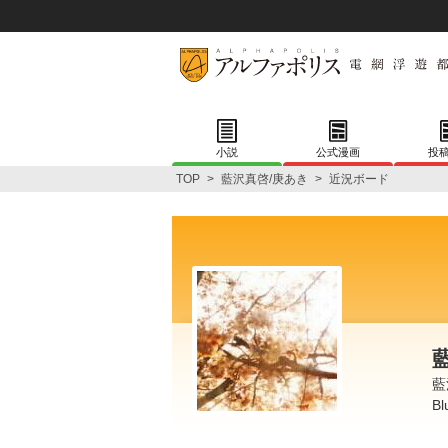
小説
公式漫画
投
TOP
>
藍沢真啓/庚あき
>
近況ボード
藍
Bl