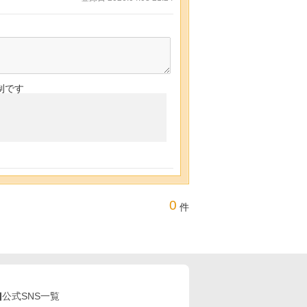
制です
0
件
公式SNS一覧