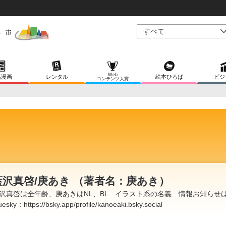
Web
稿漫画
レンタル
絵本ひろば
ビジ
コンテンツ大賞
藍沢真啓/庚あき （著者名：庚あき）
沢真啓は全年齢、庚あきはNL、BL イラスト系の名義 情報お知らせ
uesky：https://bsky.app/profile/kanoeaki.bsky.social