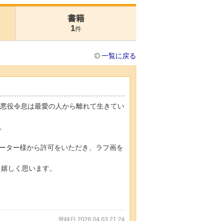
書籍
1
件
一覧に戻る
た悪役令息は最愛の人から離れて生きてい
。
レーター様から許可をいただき、ラフ画を
と嬉しく思います。
登録日 2026.04.03 21:24