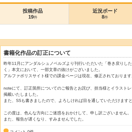
投稿作品
近況ボード
19
8
件
件
書籍化作品の訂正について
昨年11月にアンダルシュノベルズより刊行いただいた「巻き戻りし
く」本文において、一部文章の抜けがございました。
アルファポリスサイト様での課金ページは現在、修正されております
noteにて、訂正箇所についてのご報告とお詫び、担当様とイラスト
掲載いたしました。
また、SSも書きましたので、よろしければ目を通していただけます
この度は、色んな方向にご迷惑をおかけして、申し訳ございません。
また、報告が遅くなり、すみませんでした。
コメント
0
件