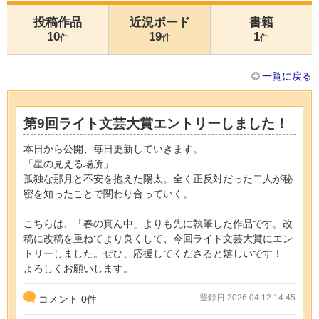
投稿作品
近況ボード
書籍
10
19
1
件
件
件
一覧に戻る
第9回ライト文芸大賞エントリーしました！
本日から公開、毎日更新していきます。
「星の見える場所」
孤独な那月と不安を抱えた陽太。全く正反対だった二人が秘
密を知ったことで関わり合っていく。
こちらは、「春の真ん中」よりも先に執筆した作品です。改
稿に改稿を重ねてより良くして、今回ライト文芸大賞にエン
トリーしました。ぜひ、応援してくださると嬉しいです！
よろしくお願いします。
登録日 2026.04.12 14:45
コメント
0
件