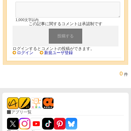
1,000文字以内
この記事に関するコメントは承認制です
ログインするとコメントの投稿ができます。
ログイン
新規ユーザ登録
0
件
アプリ一覧