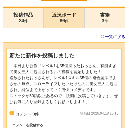
投稿作品
近況ボード
書籍
24
86
3
件
件
件
一覧に戻る
新たに新作を投稿しました
「本日より新作『レベル1を35個持ったおっさん、有能すぎ
て美女三人に包囲される』の投稿を開始しました！
追放されたおっさんが、レベル1スキル35個の複合魔法でま
さかの無双。スローライフしたいだけなのに美女三人に包囲
され、爵位まで上がっていく痛快コメディです。
ストックが80話以上あるので、快調に投稿していきます。ぜ
ひお気に入り登録よろしくお願いします！」
登録日 2026.04.18 15:10
コメント
0
件
コメントを投稿する