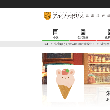
小説
公式漫画
投
TOP
>
朱音ゆうひ＠webtoon連載中！
>
近況ボ
あ