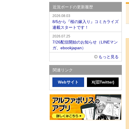
近況ボードの更新履歴
2026.08.03
8/5から『桜の嫁入り』コミカライズ
連載スタートです！
2026.07.25
7/26配信開始のお知らせ（LINEマン
ガ、ebookjapan）
もっと見る
関連リンク
Webサイト
X(旧Twitter)