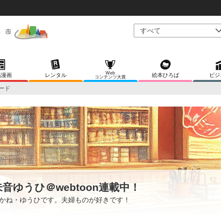
Web
稿漫画
レンタル
絵本ひろば
ビジ
コンテンツ大賞
ード
朱音ゆうひ＠webtoon連載中！
かね・ゆうひです。夫婦ものが好きです！