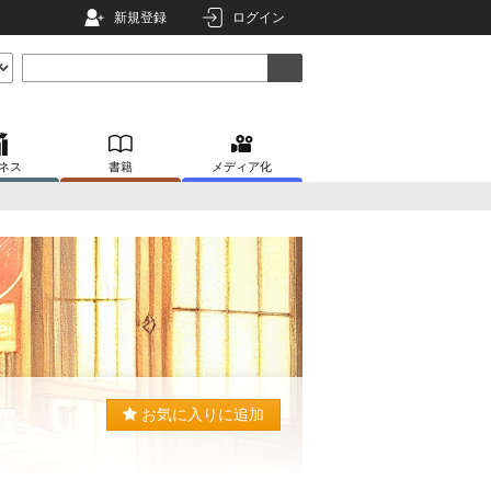
新規登録
ログイン
ネス
書籍
メディア化
お気に入りに追加