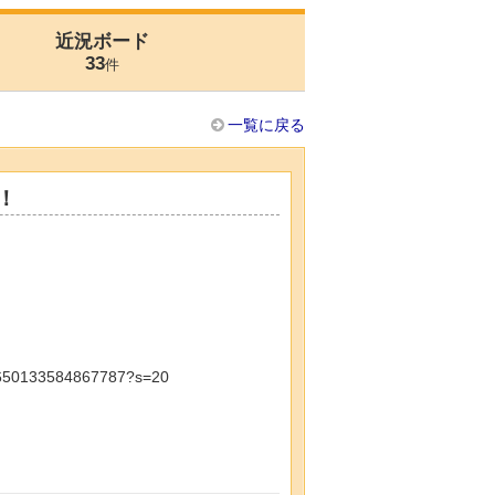
近況ボード
33
件
一覧に戻る
！
50133584867787?s=20