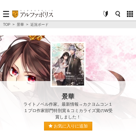
TOP
>
景華
>
近況ボード
景華
ライトノベル作家。最新情報→カクヨムコン１
１プロ作家部門特別賞＆コミカライズ賞のW受
賞しました！
お気に入りに追加