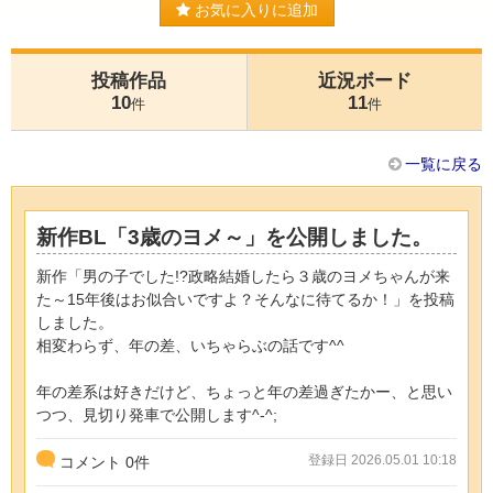
お気に入りに追加
投稿作品
近況ボード
10
11
件
件
一覧に戻る
新作BL「3歳のヨメ～」を公開しました。
新作「男の子でした!?政略結婚したら３歳のヨメちゃんが来
た～15年後はお似合いですよ？そんなに待てるか！」を投稿
しました。
相変わらず、年の差、いちゃらぶの話です^^
年の差系は好きだけど、ちょっと年の差過ぎたかー、と思い
つつ、見切り発車で公開します^-^;
登録日 2026.05.01 10:18
コメント
0
件