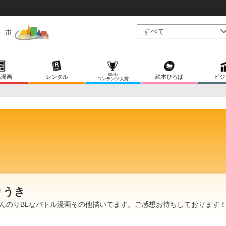
Web
稿漫画
レンタル
絵本ひろば
ビジ
コンテンツ大賞
りうき
んのりBLなバトル漫画その他描いてます。ご感想お待ちしております！(*´