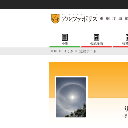
小説
公式漫画
投
TOP
>
りうき
>
近況ボード
ほ