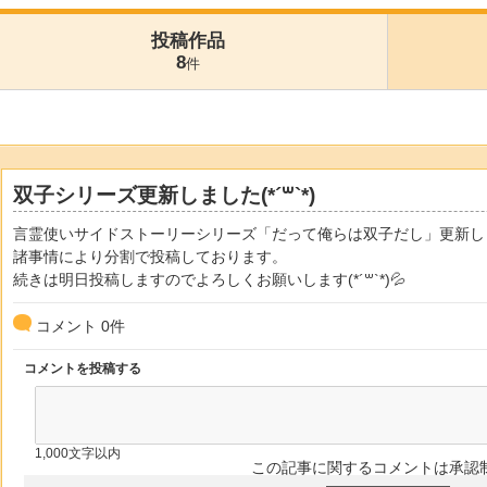
投稿作品
8
件
双子シリーズ更新しました(*´꒳`*)
言霊使いサイドストーリーシリーズ「だって俺らは双子だし」更新し
諸事情により分割で投稿しております。
続きは明日投稿しますのでよろしくお願いします(*´꒳`*)💦
コメント
0
件
コメントを投稿する
1,000文字以内
この記事に関するコメントは承認