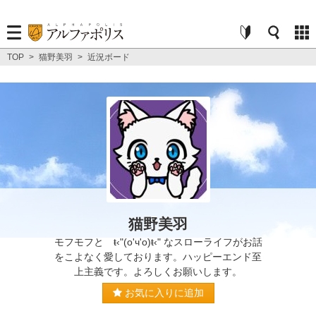
TOP
>
猫野美羽
>
近況ボード
猫野美羽
モフモフと ŧ‹"(o'ч'o)ŧ‹" なスローライフがお話
をこよなく愛しております。ハッピーエンド至
上主義です。よろしくお願いします。
お気に入りに追加