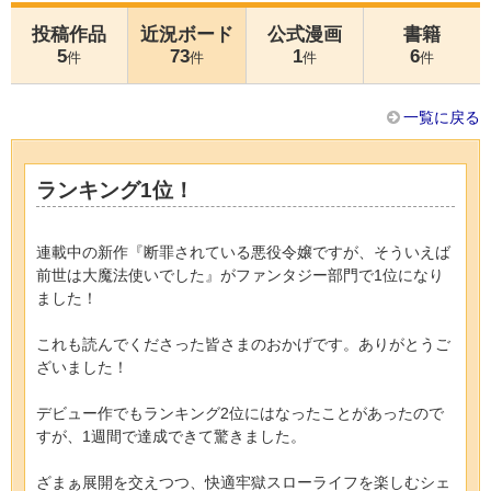
投稿作品
近況ボード
公式漫画
書籍
5
73
1
6
件
件
件
件
一覧に戻る
ランキング1位！
連載中の新作『断罪されている悪役令嬢ですが、そういえば
前世は大魔法使いでした』がファンタジー部門で1位になり
ました！
これも読んでくださった皆さまのおかげです。ありがとうご
ざいました！
デビュー作でもランキング2位にはなったことがあったので
すが、1週間で達成できて驚きました。
ざまぁ展開を交えつつ、快適牢獄スローライフを楽しむシェ