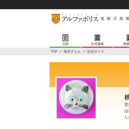
小説
公式漫画
投
TOP
>
桃井すもも
>
近況ボード
空
は
し