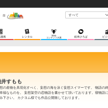
Web
稿漫画
レンタル
絵本ひろば
ビジ
コンテンツ大賞
桃井すもも
想の産物を具現化すべく、妄想の海を泳ぐ妄想スイマーです。 物語の
幸福なものを。 妄想架空の恋物語を書かせて頂いております。寝物語
み下さい。 カクヨム様でも作品公開致しております。