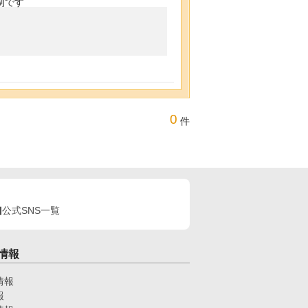
制です
0
件
公式SNS一覧
情報
情報
報