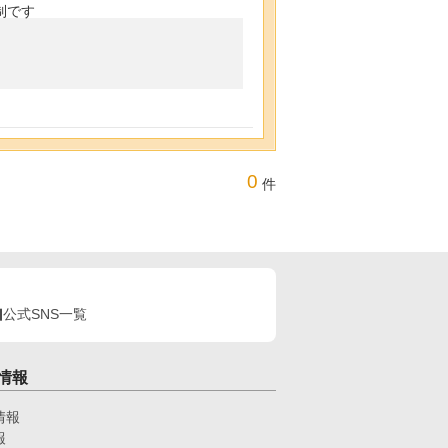
制です
0
件
公式SNS一覧
情報
情報
報