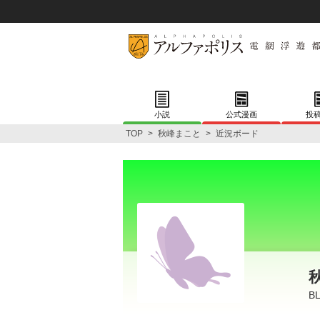
小説
公式漫画
投
TOP
>
秋峰まこと
>
近況ボード
B