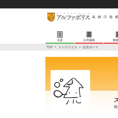
小説
公式漫画
投
TOP
>
ストロウイカ
>
近況ボード
個