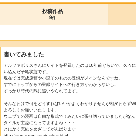
投稿作品
9
件
書いてみました
アルファポリスさんにサイトを登録したのは10年前ぐらいで、久々
い込んだ子亀状態です。
現在では完成原稿や小説そのものの登録がメインなんですね。
すでにトップからの登録サイトへの行き方がわからないし。
すっかり時代の隅に追いやられてます。
そんなわけで何をどうすればいいかよくわかりませんが相変わらずW
よろしくお願いいたします。
ウェブでの漫画は自由な形式で！みたいに張り切っていましたがなん
タイルが主流になってますよね・・・
とにかく完結をめざしてがんばります！
http://iwauhi.uijin.com/mokuji.html