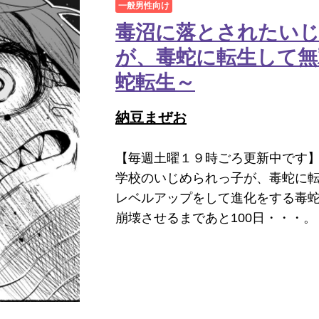
一般男性向け
毒沼に落とされたい
が、毒蛇に転生して無
蛇転生～
納豆まぜお
【毎週土曜１９時ごろ更新中です】
学校のいじめられっ子が、毒蛇に転
レベルアップをして進化をする毒蛇
崩壊させるまであと100日・・・。