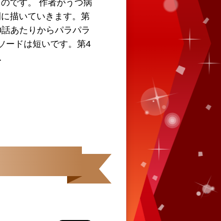
のです。 作者がうつ病
間に描いていきます。第
00話あたりからパラパラ
ソードは短いです。第4
…