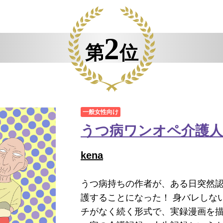
2
第
位
一般女性向け
うつ病ワンオペ介護人
kena
うつ病持ちの作者が、ある日突然
護することになった！ 身バレしな
チがなく続く形式で、実録漫画を描