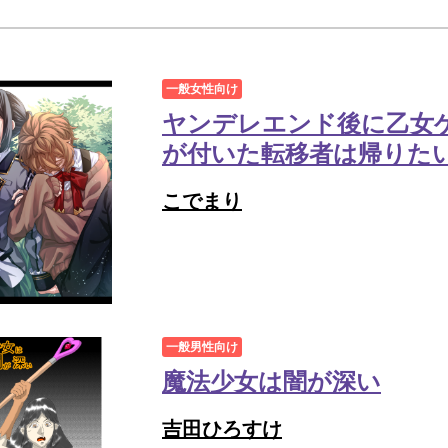
一般女性向け
ヤンデレエンド後に乙女
が付いた転移者は帰りた
こでまり
一般男性向け
魔法少女は闇が深い
吉田ひろすけ