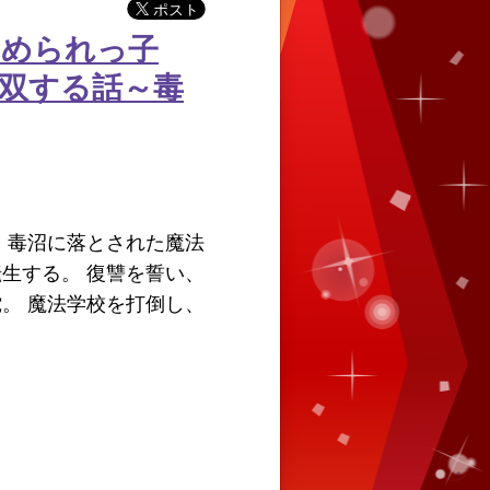
じめられっ子
双する話～毒
 毒沼に落とされた魔法
生する。 復讐を誓い、
。 魔法学校を打倒し、