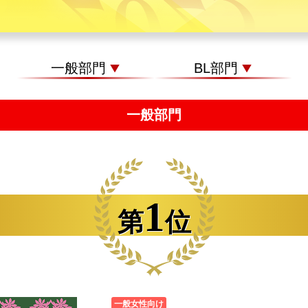
一般部門
BL部門
一般部門
1
第
位
一般女性向け