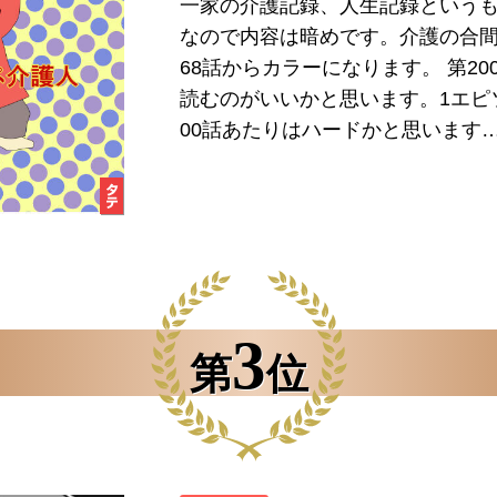
一家の介護記録、人生記録というも
なので内容は暗めです。介護の合
68話からカラーになります。 第2
読むのがいいかと思います。1エピ
00話あたりはハードかと思います
3
第
位