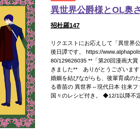
異世界公爵様とOL奥
招杜羅147
リクエストにお応えして「異世界
後日譚です。 https://www.alphapolis
80/129626035 **「第20回漫
きました** ありがとうございます
婚姻を結びながらも、後輩育成の
る香苗の 異世界⇔現代日本 往来フ
国々のレシピ付き。 ◆12/1以降