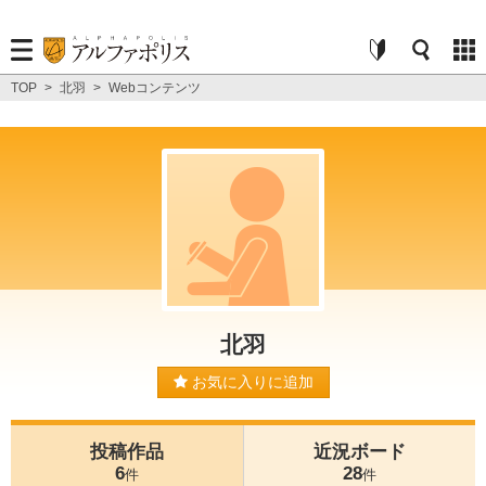
TOP
>
北羽
>
Webコンテンツ
北羽
お気に入りに追加
投稿作品
近況ボード
6
28
件
件