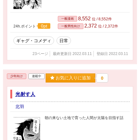
8,552
一般漫画
位 / 8,552件
2,372
0pt
24h.ポイント
位 / 2,372件
一般男性向け
ギャグ・コメディ
日常
23ページ
最終更新日 2022.03.11
登録日 2022.03.11
少年向け
連載中
お気に入りに追加
0
光射す人
北羽
朝の来ない土地で育った人間が太陽を目指す話