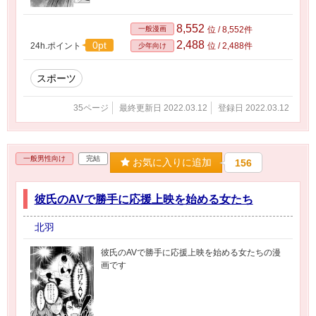
8,552
一般漫画
位 / 8,552件
2,488
0pt
24h.ポイント
位 / 2,488件
少年向け
スポーツ
35ページ
最終更新日 2022.03.12
登録日 2022.03.12
一般男性向け
完結
お気に入りに追加
156
彼氏のAVで勝手に応援上映を始める女たち
北羽
彼氏のAVで勝手に応援上映を始める女たちの漫
画です