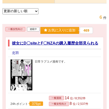
6
件
一般女性向け
連載中
お気に入りに追加
469
彼女にD〇siteとF〇NZAの購入履歴全部見られる
北羽
日常ラブコメ漫画です。
14
一般漫画
位 / 8,552件
8
376pt
24h.ポイント
位 / 2,537件
一般女性向け