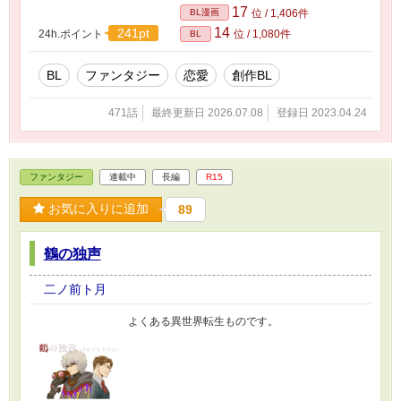
17
BL漫画
位 / 1,406件
14
241pt
24h.ポイント
位 / 1,080件
BL
BL
ファンタジー
恋愛
創作BL
471話
最終更新日 2026.07.08
登録日 2023.04.24
ファンタジー
連載中
長編
R15
お気に入りに追加
89
鶴の独声
二ノ前ト月
よくある異世界転生ものです。