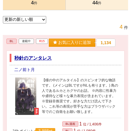
4
44
件
件
4
件
BL
連載中
R15
お気に入りに追加
1,134
秒針のアンタレス
二ノ前ト月
【瞳の中のアルタイル】のスピンオフ的な物語
です。 (メインはBLですがNLも有ります。) 鳥の
人であるルカとカグヤのお話。 ※内容に性暴力
や虐待など様々な暴力表現が含まれています。
※登録非推奨です。好きな方だけ読んで下さ
い。これ等の表現が苦手な方はブラウザバック
等でのご自衛をお願い致します。
1
BL漫画
位 / 1,406件
1
3,998pt
24h.ポイント
位 / 1,080件
BL