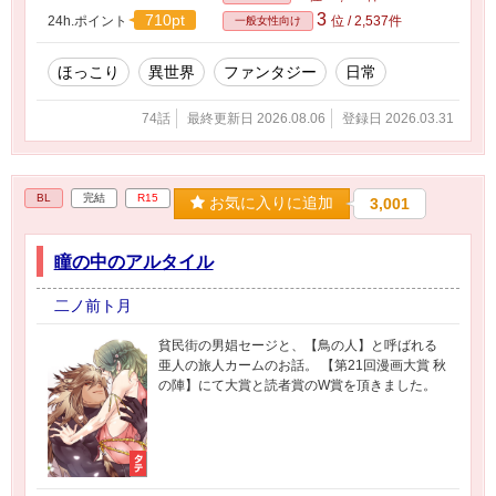
3
710pt
24h.ポイント
位 / 2,537件
一般女性向け
ほっこり
異世界
ファンタジー
日常
74話
最終更新日 2026.08.06
登録日 2026.03.31
BL
完結
R15
お気に入りに追加
3,001
瞳の中のアルタイル
二ノ前ト月
貧民街の男娼セージと、【鳥の人】と呼ばれる
亜人の旅人カームのお話。 【第21回漫画大賞 秋
の陣】にて大賞と読者賞のW賞を頂きました。