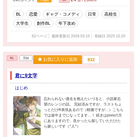
BL
恋愛
ギャグ・コメディ
日常
高校生
大学生
創作BL
年下攻め
62ページ
最終更新日 2026.03.10
登録日 2025.10.20
BL
完結
お気に入りに追加
932
君に9文字
はじめ
忘れられない過去を抱えたいづると、小説家志
望のレンジの話。 完結済みですが、ラストちょ
っとだけR表現あるので（軽微ですが…）こちら
では途中までになってます…！ 続きはpixivの方
にありますので、良かったら探していただけた
ら嬉しいです（^人^）