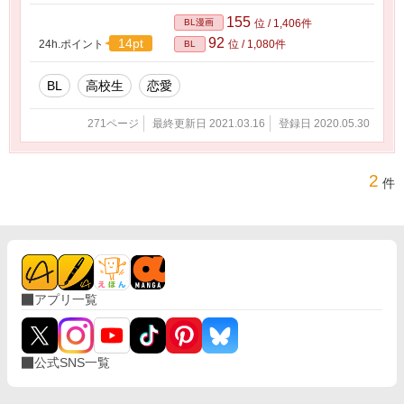
155
BL漫画
位 / 1,406件
92
14pt
24h.ポイント
位 / 1,080件
BL
BL
高校生
恋愛
271ページ
最終更新日 2021.03.16
登録日 2020.05.30
2
件
アプリ一覧
公式SNS一覧