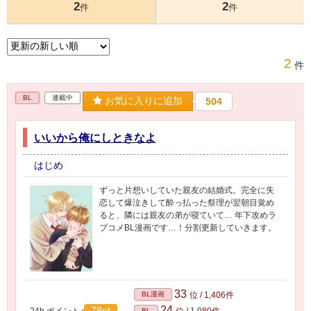
2
2
件
件
2
件
BL
連載中
お気に入りに追加
504
いいから俺にしときなよ
はじめ
ずっと片想いしていた親友の結婚式。完全に失
恋して爆泣きして酔っ払った祭理が翌朝目覚め
ると、隣には親友の弟が寝ていて… 年下攻めラ
ブコメBL漫画です…！分割更新していきます。
33
BL漫画
位 / 1,406件
24
78pt
24h.ポイント
位 / 1,080件
BL