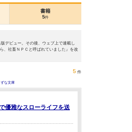
書籍
5
件
出版デビュー。その後、ウェブ上で連載し
ら、社畜ＮＰＣと呼ばれていました』を改
5
件
きずな文庫
で優雅なスローライフを送