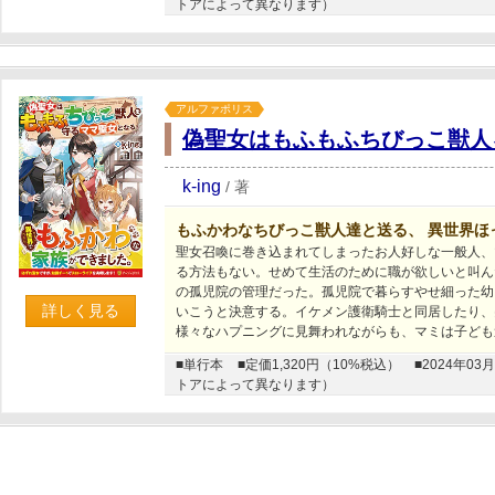
トアによって異なります）
アルファポリス
偽聖女はもふもふちびっこ獣人
k-ing
/
著
もふかわなちびっこ獣人達と送る、 異世界ほ
聖女召喚に巻き込まれてしまったお人好しな一般人、
る方法もない。せめて生活のために職が欲しいと叫ん
の孤児院の管理だった。孤児院で暮らすやせ細った幼
詳しく見る
いこうと決意する。イケメン護衛騎士と同居したり、
様々なハプニングに見舞われながらも、マミは子ども
■単行本
■定価1,320円（10%税込）
■2024年
トアによって異なります）