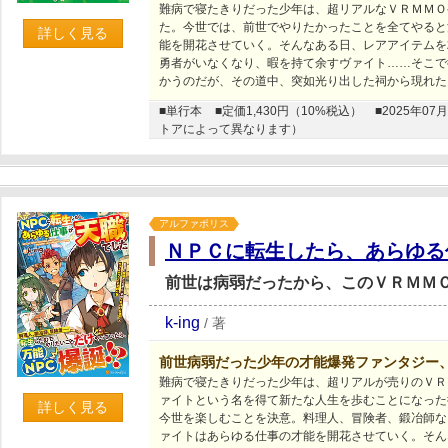
難病で寝たきりだった少年は、超リアルなＶＲＭＭＯ
た。今世では、前世でやりたかったことを全てやると
詳しく見る
能を開花させていく。そんなある日、レアアイテムを
勇者がいなくなり、暇を持て余すヴァイト……そこで
かうのだが、その道中、突如光り出した祠から現れた
■単行本
■定価1,430円（10%税込）
■2025年
トアによって異なります）
アルファポリス
ＮＰＣに転生したら、あらゆる
前世は病弱だったから、このＶＲＭＭ
k-ing
/
著
前世病弱だった少年の才能爆発ファンタジー
難病で寝たきりだった少年は、超リアルが売りのＶＲ
ァイトという名を得て新たな人生を歩むことになった
詳しく見る
今世を楽しむことを決意。料理人、冒険者、鍛冶師な
ァイトはあらゆる仕事の才能を開花させていく。そん