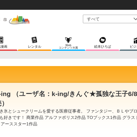
Web
稿漫画
レンタル
絵本ひろば
ビジ
コンテンツ大賞
-ing （ユーザ名：k-ing/きんぐ★孤独な王子6/
売）
き氷とシュークリームを愛する医療従事者。 ファンタジー、ＢＬやブ
も好きです！ 商業作品 アルファポリス2作品 TOブックス1作品 グラス
 アーススター1作品