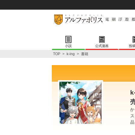
小説
公式漫画
投
TOP
>
k-ing
>
書籍
k
か
ス
品