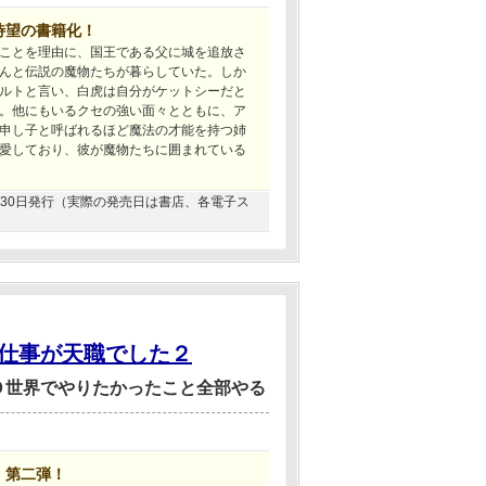
待望の書籍化！
ことを理由に、国王である父に城を追放さ
んと伝説の魔物たちが暮らしていた。しか
ルトと言い、白虎は自分がケットシーだと
。他にもいるクセの強い面々とともに、ア
申し子と呼ばれるほど魔法の才能を持つ姉
愛しており、彼が魔物たちに囲まれている
06月30日発行（実際の発売日は書店、各電子ス
仕事が天職でした２
Ｏ世界でやりたかったこと全部やる
、第二弾！