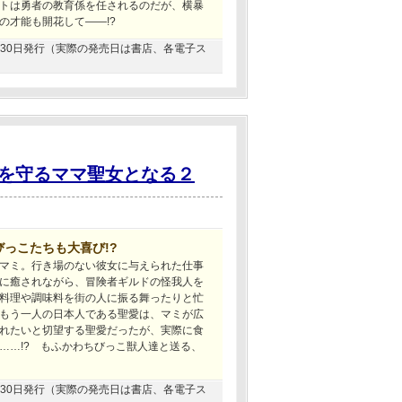
トは勇者の教育係を任されるのだが、横暴
の才能も開花して――!?
03月30日発行（実際の発売日は書店、各電子ス
を守るママ聖女となる２
っこたちも大喜び!?
マミ。行き場のない彼女に与えられた仕事
に癒されながら、冒険者ギルドの怪我人を
料理や調味料を街の人に振る舞ったりと忙
もう一人の日本人である聖愛は、マミが広
れたいと切望する聖愛だったが、実際に食
……!? もふかわちびっこ獣人達と送る、
07月30日発行（実際の発売日は書店、各電子ス