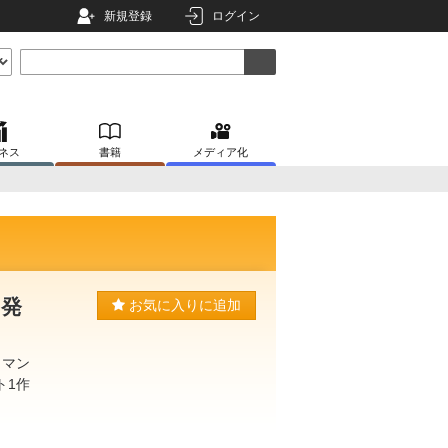
新規登録
ログイン
ネス
書籍
メディア化
8発
お気に入りに追加
ロマン
ト1作