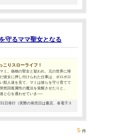
を守るママ聖女となる
っこりスローライフ！
マミ。偽物の聖女と疑われ、元の世界に帰
だ彼女に押し付けられた仕事は、ボロボロ
い獣人達を見て、マミは彼らを守り育てて
突然回復属性の魔法を覚醒させたりと、
達と心を通わせていき──
03月31日発行（実際の発売日は書店、各電子ス
5
件