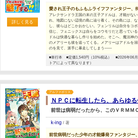
愛され王子のもふもふライフファンタジー、
アレクサンドラ王国の末の王子アドルは、才能がない
れ、地図にない辺境の島に辿り着く。その島には、な
詳しく見る
し、彼らはどこかおかしい。フェンリルは自分をコボ
信じ、フェニックスは自らをコウモリだと思っている
ドルは快適な暮らし作りを始めた。そこへ、魔法神の
のメアリーも彼を追ってくる。メアリーはアドルを溺
のを見て、派手に暴走してしまう――
■単行本
■定価1,540円（10%税込）
■2026年
トアによって異なります）
アルファポリス
ＮＰＣに転生したら、あらゆる
前世は病弱だったから、このＶＲＭＭ
k-ing
/
著
前世病弱だった少年の才能爆発ファンタジー