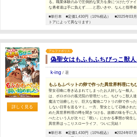
る。職業体験のみで圧倒的な実力を身につけたヴァイ
な勇者達は手に負えず……と思いきや、なんと指導者
■単行本
■定価1,430円（10%税込）
■2025年
トアによって異なります）
アルファポリス
偽聖女はもふもふちびっこ獣人
k-ing
/
著
もふもふペットの卵で作った異世界料理にちび
聖女召喚に巻き込まれてしまったお人好しな一般人、
は、ボロボロの孤児院の管理だった。ちびっこ獣人達
魔法で治療したり、巨大な魔物ニワトリの卵で作った
詳しく見る
しない日常を送るマミ。一方、聖女として召喚された
めた異世界料理の噂を聞きつける。故郷の味を手に入
べたという人が次々に「呪い」にかかる事態が発生し
異世界ほっこりスローライフ、ついに完結！
■単行本
■定価1,430円（10%税込）
■2024年