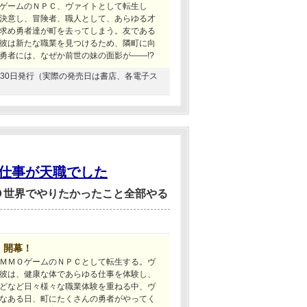
ゲームのＮＰＣ、ヴァイトとして転生し
決意し、冒険者、職人として、あらゆる才
求め勇者達が町を去ってしまう。友である
彼は新たな職業を見つけるため、隣町に向
勇者には、なぜか前世の妹の面影が――!?
07月30日発行（実際の発売日は書店、各電子ス
仕事が天職でした
Ｏ世界でやりたかったこと全部やる
、開幕！
ＭＭＯゲームのＮＰＣとして転生する。ヴ
彼は、健康な体であらゆる仕事を体験し、
どなど日々様々な職業体験を重ねる中、ヴ
なある日、町にたくさんの勇者がやってく