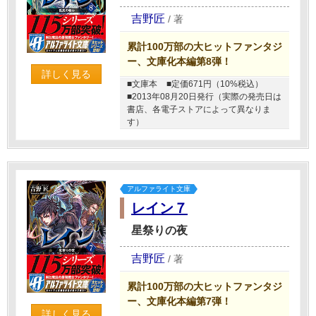
吉野匠
/
著
累計100万部の大ヒットファンタジ
ー、文庫化本編第8弾！
詳しく見る
■文庫本
■定価671円（10%税込）
■2013年08月20日発行（実際の発売日は
書店、各電子ストアによって異なりま
す）
アルファライト文庫
レイン７
星祭りの夜
吉野匠
/
著
累計100万部の大ヒットファンタジ
ー、文庫化本編第7弾！
詳しく見る