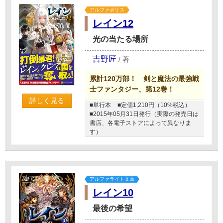
アルファポリス
レイン12
光の当たる場所
吉野匠
/
著
累計120万部！ 剣と魔法の最強戦
士ファンタジー、第12巻！
詳しく見る
■単行本
■定価1,210円（10%税込）
■2015年05月31日発行（実際の発売日は
書店、各電子ストアによって異なりま
す）
アルファライト文庫
レイン10
最後の希望