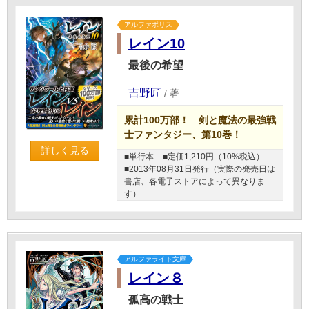
アルファポリス
レイン10
最後の希望
吉野匠
/
著
累計100万部！ 剣と魔法の最強戦
士ファンタジー、第10巻！
詳しく見る
■単行本
■定価1,210円（10%税込）
■2013年08月31日発行（実際の発売日は
書店、各電子ストアによって異なりま
す）
アルファライト文庫
レイン８
孤高の戦士