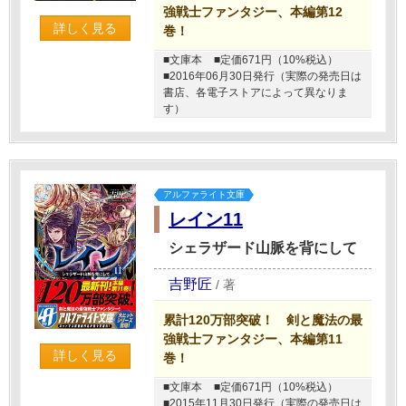
強戦士ファンタジー、本編第12
詳しく見る
巻！
■文庫本
■定価671円（10%税込）
■2016年06月30日発行（実際の発売日は
書店、各電子ストアによって異なりま
す）
アルファライト文庫
レイン11
シェラザード山脈を背にして
吉野匠
/
著
累計120万部突破！ 剣と魔法の最
強戦士ファンタジー、本編第11
詳しく見る
巻！
■文庫本
■定価671円（10%税込）
■2015年11月30日発行（実際の発売日は