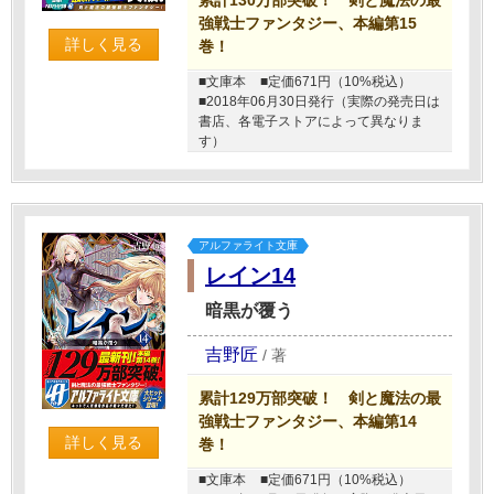
累計130万部突破！ 剣と魔法の最
強戦士ファンタジー、本編第15
詳しく見る
巻！
■文庫本
■定価671円（10%税込）
■2018年06月30日発行（実際の発売日は
書店、各電子ストアによって異なりま
す）
アルファライト文庫
レイン14
暗黒が覆う
吉野匠
/
著
累計129万部突破！ 剣と魔法の最
強戦士ファンタジー、本編第14
詳しく見る
巻！
■文庫本
■定価671円（10%税込）