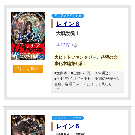
アルファライト文庫
レイン６
大戦勃発！
吉野匠
/
著
大ヒットファンタジー、待望の文
庫化本編第6弾！
詳しく見る
■文庫本
■定価671円（10%税込）
■2011年04月14日発行（実際の発売日は
書店、各電子ストアによって異なりま
す）
アルファライト文庫
レイン５