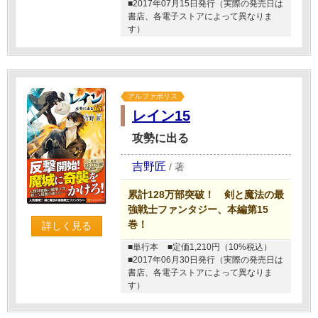
■2017年07月15日発行（実際の発売日は
書店、各電子ストアによって異なりま
す）
アルファポリス
レイン15
攻勢に出る
吉野匠
/
著
累計128万部突破！ 剣と魔法の最
強戦士ファンタジー、本編第15
巻！
詳しく見る
■単行本
■定価1,210円（10%税込）
■2017年06月30日発行（実際の発売日は
書店、各電子ストアによって異なりま
す）