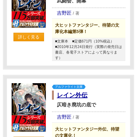
武闘会、開幕
吉野匠
/
著
大ヒットファンタジー、待望の文
庫化本編第5弾！
詳しく見る
■文庫本
■定価671円（10%税込）
■2010年12月24日発行（実際の発売日は
書店、各電子ストアによって異なりま
す）
アルファライト文庫
レイン外伝
仄暗き廃坑の底で
吉野匠
/
著
大ヒットファンタジー外伝、待望
の文庫化！