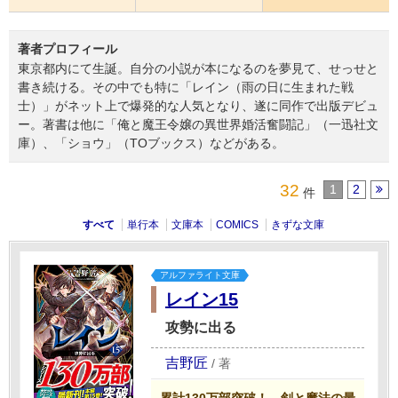
著者プロフィール
東京都内にて生誕。自分の小説が本になるのを夢見て、せっせと
書き続ける。その中でも特に「レイン（雨の日に生まれた戦
士）」がネット上で爆発的な人気となり、遂に同作で出版デビュ
ー。著書は他に「俺と魔王令嬢の異世界婚活奮闘記」（一迅社文
庫）、「ショウ」（TOブックス）などがある。
32
1
2
件
すべて
単行本
文庫本
COMICS
きずな文庫
アルファライト文庫
レイン15
攻勢に出る
吉野匠
/
著