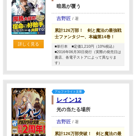
暗黒が覆う
吉野匠
/
著
累計126万部！ 剣と魔法の最強戦
士ファンタジー、本編第14巻！
詳しく見る
■単行本
■定価1,210円（10%税込）
■2016年06月30日発行（実際の発売日は
書店、各電子ストアによって異なりま
す）
アルファライト文庫
レイン12
光の当たる場所
吉野匠
/
著
累計126万部突破！ 剣と魔法の最