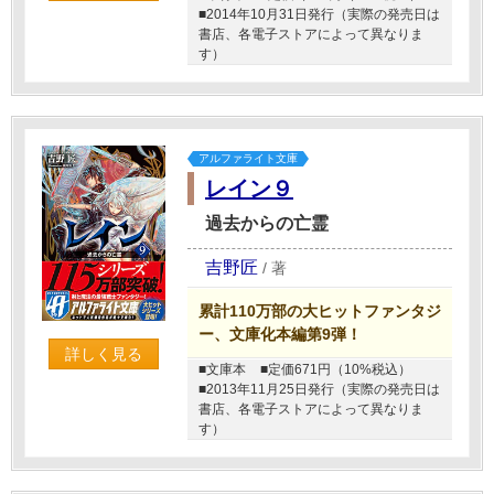
■2014年10月31日発行（実際の発売日は
書店、各電子ストアによって異なりま
す）
アルファライト文庫
レイン９
過去からの亡霊
吉野匠
/
著
累計110万部の大ヒットファンタジ
ー、文庫化本編第9弾！
詳しく見る
■文庫本
■定価671円（10%税込）
■2013年11月25日発行（実際の発売日は
書店、各電子ストアによって異なりま
す）