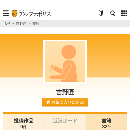
TOP
>
吉野匠
>
書籍
吉野匠
お気に入りに追加
投稿作品
近況ボード
書籍
0
32
件
件