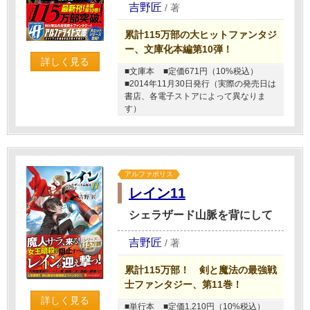
吉野匠
/
著
累計115万部の大ヒットファンタジ
ー、文庫化本編第10弾！
詳しく見る
■文庫本
■定価671円（10%税込）
■2014年11月30日発行（実際の発売日は
書店、各電子ストアによって異なりま
す）
アルファポリス
レイン11
シェラザード山脈を背にして
吉野匠
/
著
累計115万部！ 剣と魔法の最強戦
士ファンタジー、第11巻！
詳しく見る
■単行本
■定価1,210円（10%税込）