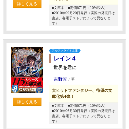
詳しく見る
■文庫本
■定価671円（10%税込）
■2010年09月20日発行（実際の発売日は
書店、各電子ストアによって異なりま
す）
アルファライト文庫
レイン４
世界を君に
吉野匠
/
著
大ヒットファンタジー、待望の文
庫化第4弾！
詳しく見る
■文庫本
■定価671円（10%税込）
■2010年06月30日発行（実際の発売日は
書店、各電子ストアによって異なりま
す）