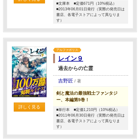
■文庫本
■定価671円（10%税込）
■2013年06月01日発行（実際の発売日は
書店、各電子ストアによって異なりま
す）
アルファポリス
レイン９
過去からの亡霊
吉野匠
/
著
剣と魔法の最強戦士ファンタジ
ー、本編第9巻！
詳しく見る
■単行本
■定価1,210円（10%税込）
■2011年06月30日発行（実際の発売日は
書店、各電子ストアによって異なりま
す）