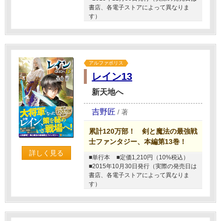
書店、各電子ストアによって異なりま
す）
アルファポリス
レイン13
新天地へ
吉野匠
/
著
累計120万部！ 剣と魔法の最強戦
士ファンタジー、本編第13巻！
詳しく見る
■単行本
■定価1,210円（10%税込）
■2015年10月30日発行（実際の発売日は
書店、各電子ストアによって異なりま
す）