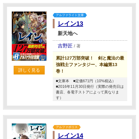
アルファライト文庫
レイン13
新天地へ
吉野匠
/
著
累計127万部突破！ 剣と魔法の最
強戦士ファンタジー、本編第13
詳しく見る
巻！
■文庫本
■定価671円（10%税込）
■2016年11月30日発行（実際の発売日は
書店、各電子ストアによって異なりま
す）
アルファポリス
レイン14