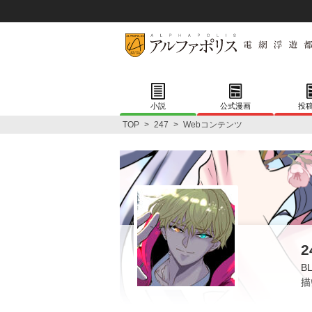
小説
公式漫画
投
TOP
>
247
>
Webコンテンツ
2
B
描