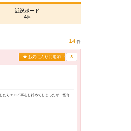
近況ボード
4
件
14
件
お気に入りに追加
3
したらエロイ事をし始めてしまったが、怪奇