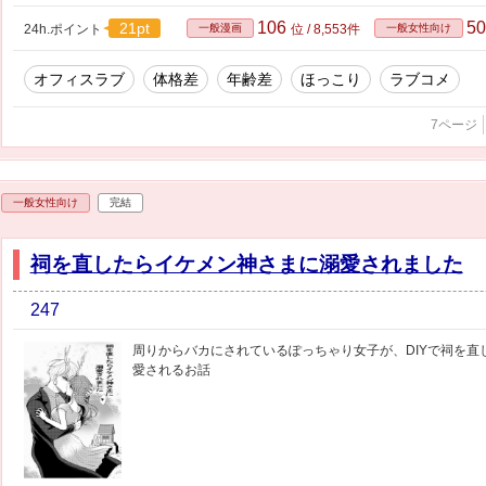
106
5
21pt
24h.ポイント
一般漫画
位 / 8,553件
一般女性向け
オフィスラブ
体格差
年齢差
ほっこり
ラブコメ
7ページ
一般女性向け
完結
祠を直したらイケメン神さまに溺愛されました
247
周りからバカにされているぽっちゃり女子が、DIYで祠を
愛されるお話