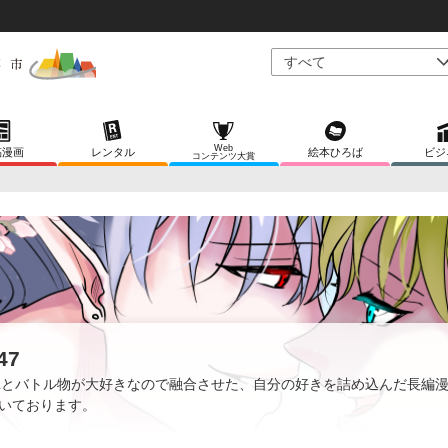
Web
稿漫画
レンタル
絵本ひろば
ビジ
コンテンツ大賞
47
Lとバトル物が大好きなので融合させた、自分の好きを詰め込んだ長編
いております。