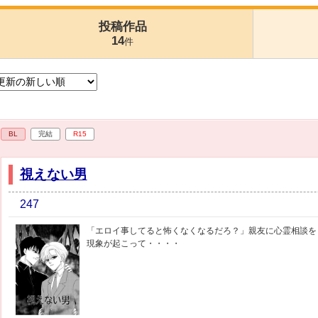
投稿作品
14
件
BL
完結
R15
視えない男
247
「エロイ事してると怖くなくなるだろ？」親友に心霊相談を
現象が起こって・・・・