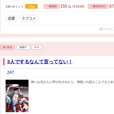
155
6
14pt
24h.ポイント
一般漫画
位 / 8,553件
一般女性向け
恋愛
ラブコメ
25ページ
BL R18
連載中
R18
3人でするなんて言ってない！
247
怖いお兄さんに呼び出されたら、両想いの恋人二人でまとめ