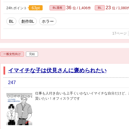
36
23
63pt
24h.ポイント
BL漫画
位 / 1,406件
BL
位 / 1,080
BL
創作BL
ホラー
17ページ
一般女性向け
完結
イマイチな子は伏見さんに褒められたい
247
仕事も人付き合いも上手くいかないイマイチな自分だけど、
貰いたい！オフィスラブです