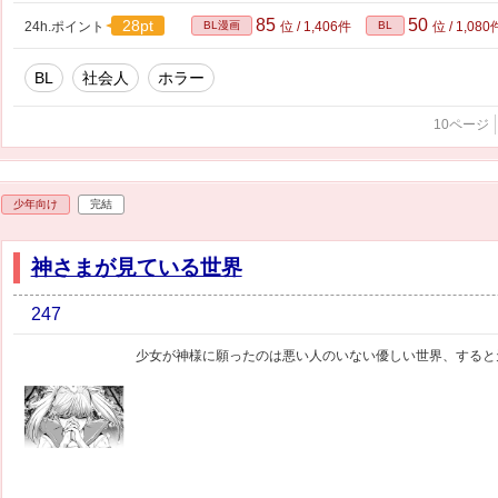
85
50
28pt
24h.ポイント
BL漫画
位 / 1,406件
BL
位 / 1,080
BL
社会人
ホラー
10ページ
少年向け
完結
神さまが見ている世界
247
少女が神様に願ったのは悪い人のいない優しい世界、すると