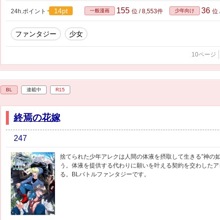
155
36
14pt
24h.ポイント
一般漫画
位 / 8,553件
少年向け
位 
ファンタジー
少女
10ページ
BL
連載中
R15
終焉の花嫁
247
捨てられた少年アレクは人間の体液を摂取して生きる”神の
う。体液を提供する代わりに願いを叶える契約を交わしたア
る。BLバトルファンタジーです。