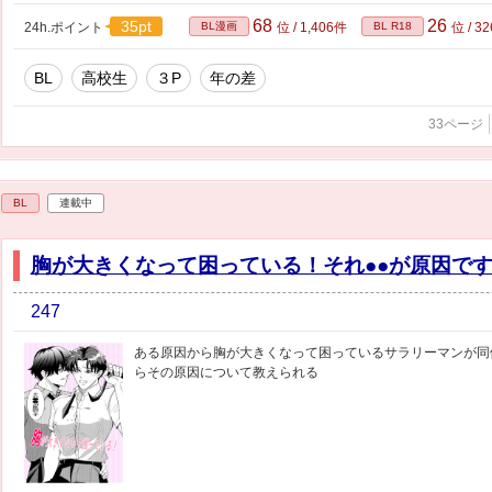
68
26
35pt
24h.ポイント
BL漫画
位 / 1,406件
BL R18
位 / 3
BL
高校生
３P
年の差
33ページ
BL
連載中
胸が大きくなって困っている！それ●●が原因で
247
ある原因から胸が大きくなって困っているサラリーマンが同
らその原因について教えられる