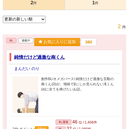
2
1
件
件
2
件
BL
連載中
お気に入りに追加
380
純情だけど過激な南くん
まんだい のり
創作BL/オメガバース/ 純情だけど過激な言動の
南くん(Ω)が、地味でβにしか見られない滝くん
(α)に全てを捧げたいお話。
46
BL漫画
位 / 1,406件
32
56pt
24h.ポイント
位 / 1,080件
BL