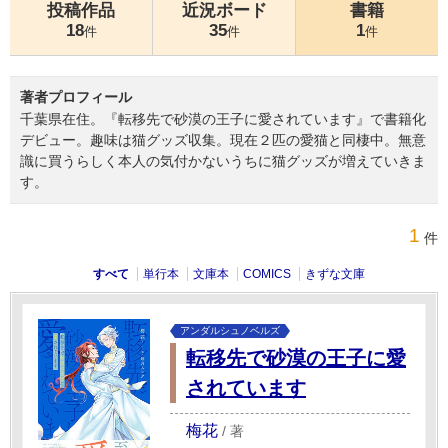
投稿作品
近況ボード
書籍
18
35
1
件
件
件
著者プロフィール
千葉県在住。『転移先で砂漠の王子に愛されています』で書籍化
デビュー。趣味は猫グッズ収集。現在２匹の愛猫と同棲中。無意
識に買うらしく本人の気付かないうちに猫グッズが増えていきま
す。
1
件
すべて
単行本
文庫本
COMICS
きずな文庫
アンダルシュノベルズ
転移先で砂漠の王子に愛
されています
梅花
/
著